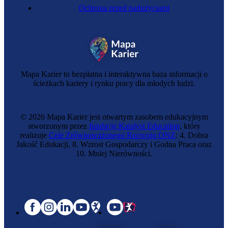
Ochrona przed nadużyciami
Mapa Karier to bezpłatna i interaktywna baza informacji o
ścieżkach kariery i rynku pracy dla młodych ludzi.
© 2026 Mapa Karier jest otwartym zasobem edukacyjnym
stworzonym przez
fundację Katalyst Education
, który
realizuje
Cele Zrównoważonego Rozwoju ONZ
: 4. Dobra
Jakość Edukacji, 8. Wzrost Gospodarczy i Godna Praca oraz
10. Mniej Nierówności.