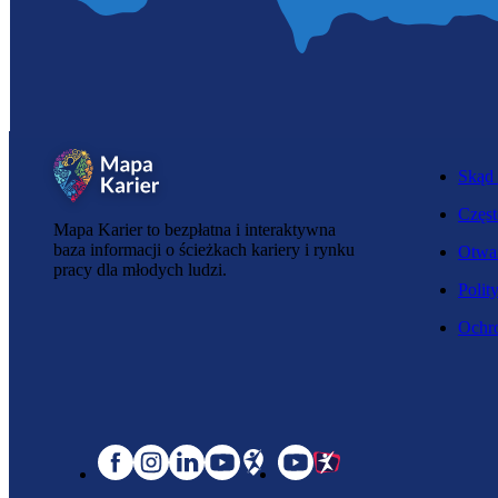
Skąd 
Częst
Mapa Karier to bezpłatna i interaktywna
baza informacji o ścieżkach kariery i rynku
Otwar
pracy dla młodych ludzi.
Polit
Ochro