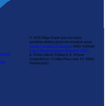
© 2026 Mapa Karier jest otwartym
zasobem edukacyjnym stworzonym przez
fundację Katalyst Education
, który realizuje
Cele Zrównoważonego Rozwoju ONZ
:
 pomóc
4. Dobra Jakość Edukacji, 8. Wzrost
Gospodarczy i Godna Praca oraz 10. Mniej
tion
Nierówności.