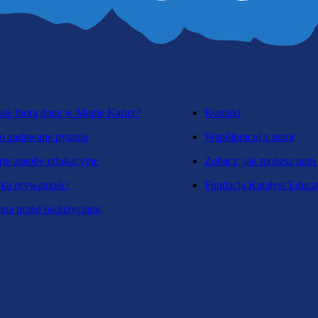
się biorą dane w Mapie Karier?
Kontakt
o zadawane pytania
Współpracuj z nami
te zasoby edukacyjne
Zobacz, jak możesz nam
yka prywatności
Fundacja Katalyst Educa
na przed nadużyciami