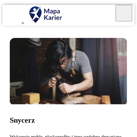
Snycerz
Wykonuję meble, płaskorzeźby i inne ozdobne drewniane