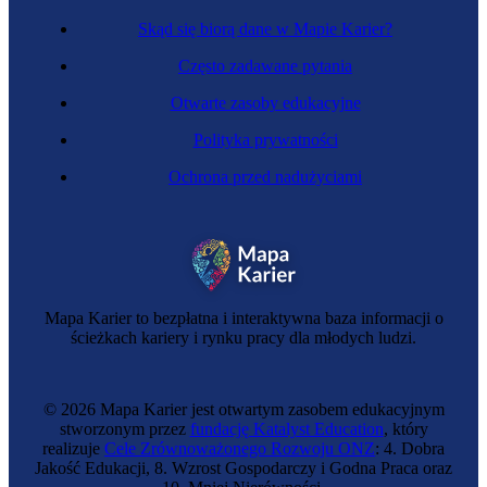
Skąd się biorą dane w Mapie Karier?
Często zadawane pytania
Otwarte zasoby edukacyjne
Polityka prywatności
Ochrona przed nadużyciami
Mapa Karier to bezpłatna i interaktywna baza informacji o
ścieżkach kariery i rynku pracy dla młodych ludzi.
© 2026 Mapa Karier jest otwartym zasobem edukacyjnym
stworzonym przez
fundację Katalyst Education
, który
realizuje
Cele Zrównoważonego Rozwoju ONZ
: 4. Dobra
Jakość Edukacji, 8. Wzrost Gospodarczy i Godna Praca oraz