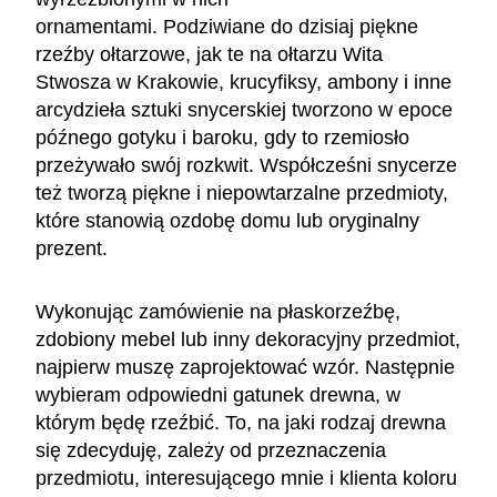
ornamentami. Podziwiane do dzisiaj piękne
rzeźby ołtarzowe, jak te na ołtarzu Wita
Stwosza w Krakowie, krucyfiksy, ambony i inne
arcydzieła sztuki snycerskiej tworzono w epoce
późnego gotyku i baroku, gdy to rzemiosło
przeżywało swój rozkwit. Współcześni snycerze
też tworzą piękne i niepowtarzalne przedmioty,
które stanowią ozdobę domu lub oryginalny
prezent.
Wykonując zamówienie na płaskorzeźbę,
zdobiony mebel lub inny dekoracyjny przedmiot,
najpierw muszę zaprojektować wzór. Następnie
wybieram odpowiedni gatunek drewna, w
którym będę rzeźbić. To, na jaki rodzaj drewna
się zdecyduję, zależy od przeznaczenia
przedmiotu, interesującego mnie i klienta koloru