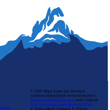
Ludwisarz
© 2026 Mapa Karier jest otwartym
zasobem edukacyjnym stworzonym przez
fundację Katalyst Education
, który realizuje
Cele Zrównoważonego Rozwoju ONZ
:
 pomóc
4. Dobra Jakość Edukacji, 8. Wzrost