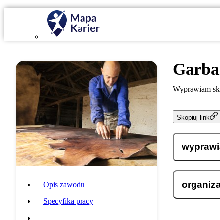
Garba
Wyprawiam skó
Skopiuj link
wyprawi
organiz
Opis zawodu
Specyfika pracy
Wymagania i umiejętności