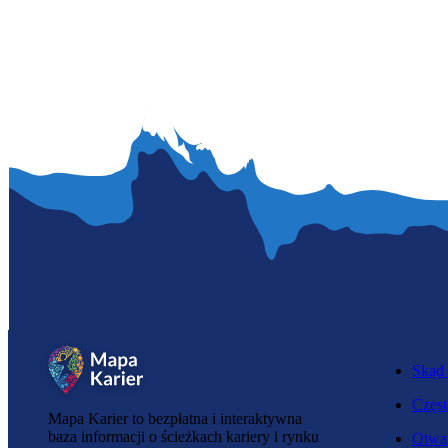
Skąd 
Częst
Mapa Karier to bezpłatna i interaktywna
baza informacji o ścieżkach kariery i rynku
Otwar