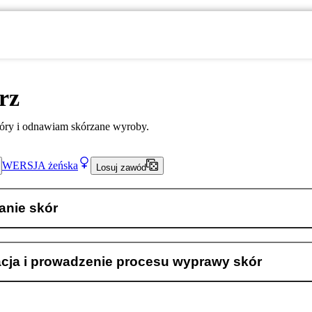
rz
ry i odnawiam skórzane wyroby.
WERSJA
żeńska
Losuj zawód
anie skór
acja i prowadzenie procesu wyprawy skór