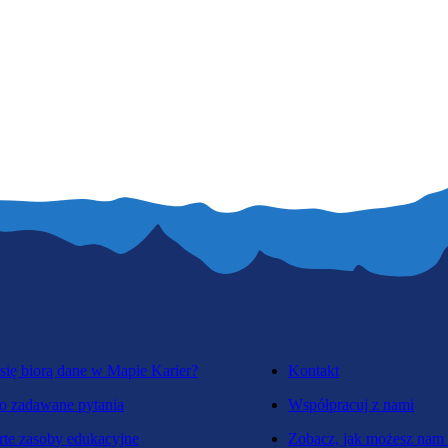
się biorą dane w Mapie Karier?
Kontakt
o zadawane pytania
Współpracuj z nami
te zasoby edukacyjne
Zobacz, jak możesz nam