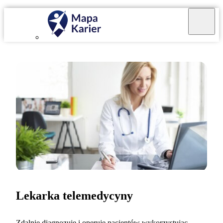
Lekarka telemedycyny
Zdalnie diagnozuję i operuję pacjentów wykorzystując