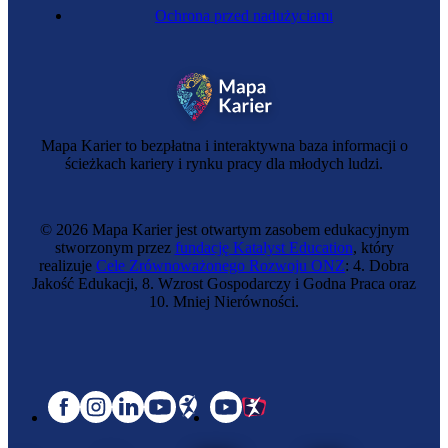
Ochrona przed nadużyciami
Mapa Karier to bezpłatna i interaktywna baza informacji o
ścieżkach kariery i rynku pracy dla młodych ludzi.
© 2026 Mapa Karier jest otwartym zasobem edukacyjnym
stworzonym przez
fundację Katalyst Education
, który
realizuje
Cele Zrównoważonego Rozwoju ONZ
: 4. Dobra
Jakość Edukacji, 8. Wzrost Gospodarczy i Godna Praca oraz
10. Mniej Nierówności.