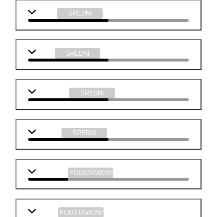
chemia
ŚREDNI
fizyka
ŚREDNI
informatyka
ŚREDNI
technika
ŚREDNI
j. angielski
PODSTAWOWY
biologia
PODSTAWOWY