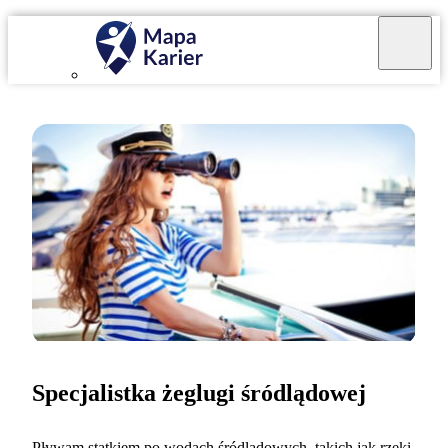
Specjalistka żeglugi śródlądowej
Pływam statkiem po wodach śródlądowych, takich jak rzeki,