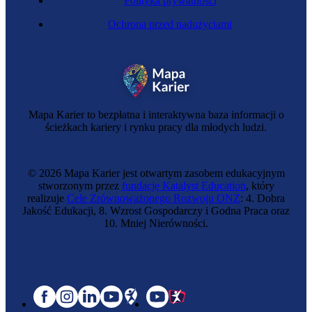
Polityka prywatności
Ochrona przed nadużyciami
Mapa Karier to bezpłatna i interaktywna baza informacji o
ścieżkach kariery i rynku pracy dla młodych ludzi.
© 2026 Mapa Karier jest otwartym zasobem edukacyjnym
stworzonym przez
fundację Katalyst Education
, który
realizuje
Cele Zrównoważonego Rozwoju ONZ
: 4. Dobra
Jakość Edukacji, 8. Wzrost Gospodarczy i Godna Praca oraz
10. Mniej Nierówności.