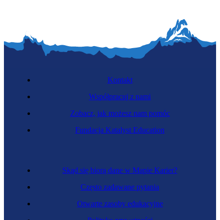
Kontakt
Współpracuj z nami
Zobacz, jak możesz nam pomóc
Fundacja Katalyst Education
Skąd się biorą dane w Mapie Karier?
Często zadawane pytania
Otwarte zasoby edukacyjne