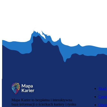
Skąd 
Częst
Mapa Karier to bezpłatna i interaktywna
baza informacji o ścieżkach kariery i rynku
Otwar