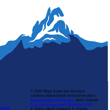
Kontroler weterynaryjny
© 2026 Mapa Karier jest otwartym
zasobem edukacyjnym stworzonym przez
fundację Katalyst Education
, który realizuje
Cele Zrównoważonego Rozwoju ONZ
:
 pomóc
4. Dobra Jakość Edukacji, 8. Wzrost