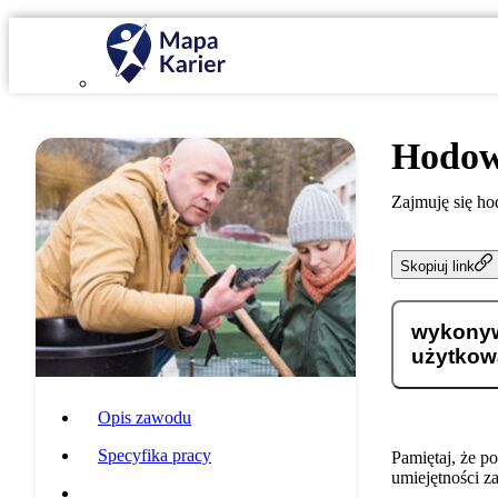
Hodow
Zajmuję się h
Skopiuj link
wykonyw
użytkow
Opis zawodu
Specyfika pracy
Pamiętaj, że p
umiejętności z
Wymagania i umiejętności