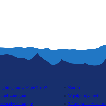
się biorą dane w Mapie Karier?
Kontakt
o zadawane pytania
Współpracuj z nami
te zasoby edukacyjne
Zobacz, jak możesz nam