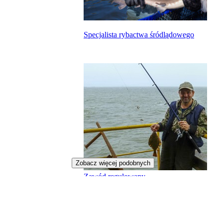
Specjalista rybactwa śródlądowego
Zobacz więcej podobnych
Zawód regulowany
Specjalista rybołówstwa morskiego