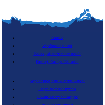
Kontakt
Współpracuj z nami
Zobacz, jak możesz nam pomóc
Fundacja Katalyst Education
Skąd się biorą dane w Mapie Karier?
Często zadawane pytania
Otwarte zasoby edukacyjne
Polityka prywatności