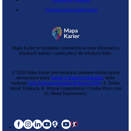
Ochrona przed nadużyciami
Mapa Karier to bezpłatna i interaktywna baza informacji o
ścieżkach kariery i rynku pracy dla młodych ludzi.
© 2026 Mapa Karier jest otwartym zasobem edukacyjnym
stworzonym przez
fundację Katalyst Education
, który
realizuje
Cele Zrównoważonego Rozwoju ONZ
: 4. Dobra
Jakość Edukacji, 8. Wzrost Gospodarczy i Godna Praca oraz
10. Mniej Nierówności.