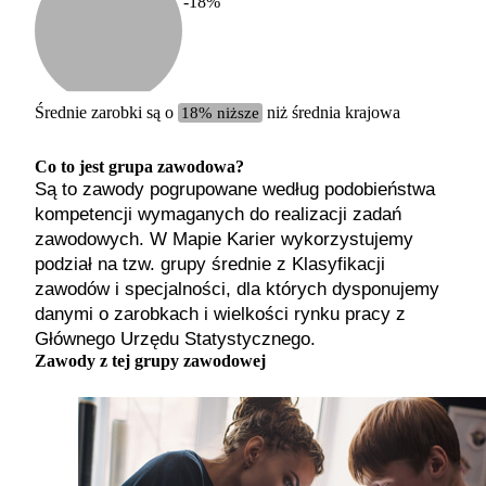
-18
%
Etykiet
b. małe
małe
średnie
Średnie zarobki są o
18% niższe
niż średnia krajowa
duże
b. duże
Co to jest grupa zawodowa?
Są to zawody pogrupowane według podobieństwa
kompetencji wymaganych do realizacji zadań
zawodowych. W Mapie Karier wykorzystujemy
podział na tzw. grupy średnie z Klasyfikacji
zawodów i specjalności, dla których dysponujemy
danymi o zarobkach i wielkości rynku pracy z
Głównego Urzędu Statystycznego.
Zawody z tej grupy zawodowej