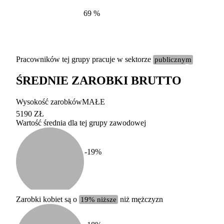
69
%
Pracowników tej grupy pracuje w sektorze
publicznym
ŚREDNIE ZAROBKI BRUTTO
Etykieta
Zakres wart
Wysokość zarobków
MAŁE
b. duży
powyżej 200 tysięcy za
5190 ZŁ
Wartość średnia dla tej grupy zawodowej
duży
100-200 tysięcy zatrud
średni
20-100 tysięcy zatrudn
mały
5-20 tysięcy zatrudnion
c
-19
%
miesięczne 
b. mały
poniżej 5 tysięcy zatru
uśrednione
do której 
Urzędu Sta
Zarobki kobiet są o
19% niższe
niż mężczyzn
według zaw