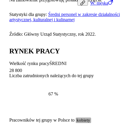
W.
męska
Statystyki dla grupy:
Średni personel w zakresie działalności
artystycznej, kulturalnej i kulinarnej
Źródło: Główny Urząd Statystyczny, rok 2022.
RYNEK PRACY
Wielkość rynku pracy
ŚREDNI
28 800
Liczba zatrudnionych należących do tej grupy
Struktur
według zawodów, 2022
67
%
Pracowników tej grupy w Polsce to
kobiety