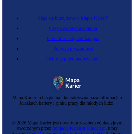
Skąd się biorą dane w Mapie Karier?
Często zadawane pytania
Otwarte zasoby edukacyjne
Polityka prywatności
Ochrona przed nadużyciami
Mapa Karier to bezpłatna i interaktywna baza informacji o
ścieżkach kariery i rynku pracy dla młodych ludzi.
© 2026 Mapa Karier jest otwartym zasobem edukacyjnym
stworzonym przez
fundację Katalyst Education
, który
realizuje
Cele Zrównoważonego Rozwoju ONZ
: 4. Dobra