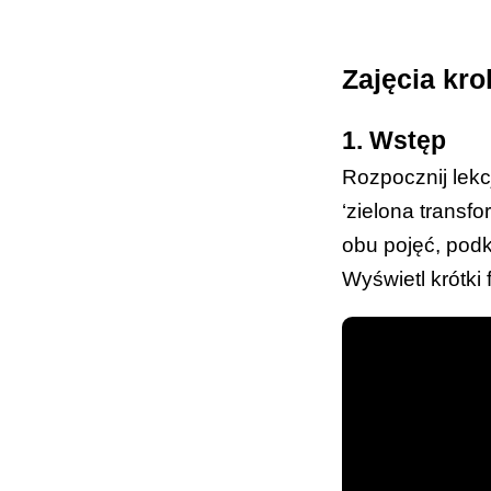
analizuj
oraz moż
wydrukow
Zajęcia kro
zawodow
(
Załączni
1. Wstęp
wydrukow
2
oraz
Za
Rozpocznij lekc
rzutnik/t
‘zielona transf
kartki w 
obu pojęć, podk
urządzeni
Wyświetl krótki