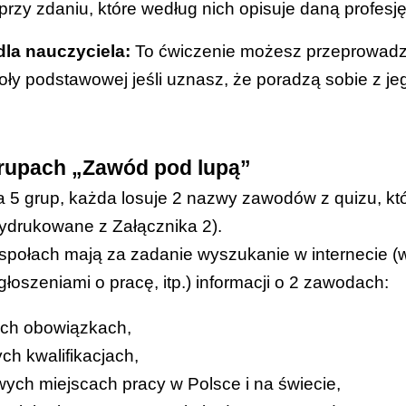
 przy zdaniu, które według nich opisuje daną profesję
la nauczyciela:
To ćwiczenie możesz przeprowadzi
koły podstawowej jeśli uznasz, że poradzą sobie z je
grupach „Zawód pod lupą”
a 5 grup, każda losuje 2 nazwy zawodów z quizu, kt
wydrukowane z
Załącznika 2
).
połach mają za zadanie wyszukanie w internecie (w
głoszeniami o pracę, itp.) informacji o 2 zawodach:
ych obowiązkach,
h kwalifikacjach,
wych miejscach pracy w Polsce i na świecie,