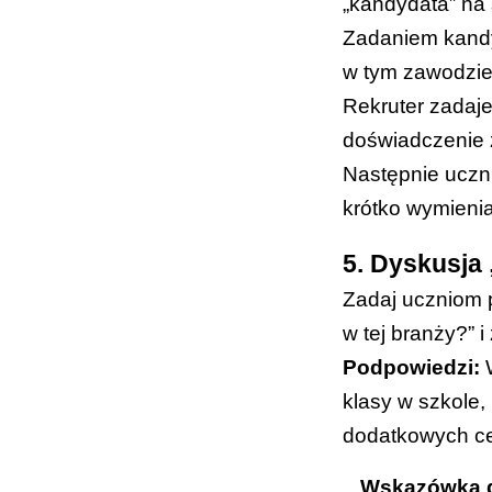
„kandydata” na
Zadaniem kandy
w tym zawodzie 
Rekruter zadaje
doświadczenie
Następnie uczni
krótko wymienia
5. Dyskusja
Zadaj uczniom p
w tej branży?” i
Podpowiedzi:
W
klasy w szkole,
dodatkowych ce
Wskazówka d