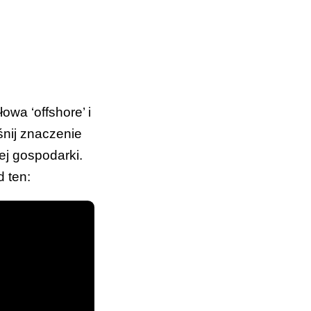
ch pracy
edukacyjno-
o ucznia
znik
owa ‘offshore’ i
śnij znaczenie
ej gospodarki.
py).
d ten: