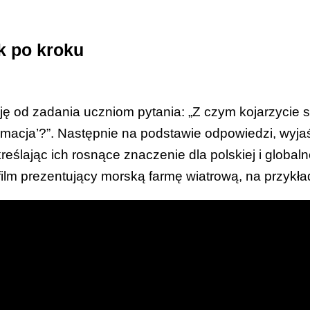
e informacje o zawodach, kwalifikacjach i stanowiska
liwościach ich uzyskiwania w kontekście wyborów 
ane kartki z quizem - po 1 egzemplarzu dla każdeg
k po kroku
ych (2.1)
k 1
),
ane karteczki z zawodami z branży offshore (
Załąc
łącznik 3
),
ję od zadania uczniom pytania: „Z czym kojarzycie sł
ablica interaktywna do wyświetlenia filmu,
ormacja’?”. Następnie na podstawie odpowiedzi, wyja
formacie A1, pisaki, długopisy,
reślając ich rosnące znaczenie dla polskiej i globaln
a z dostępem do internetu (tablety, smartfony, lapto
 film prezentujący morską farmę wiatrową, na przykła