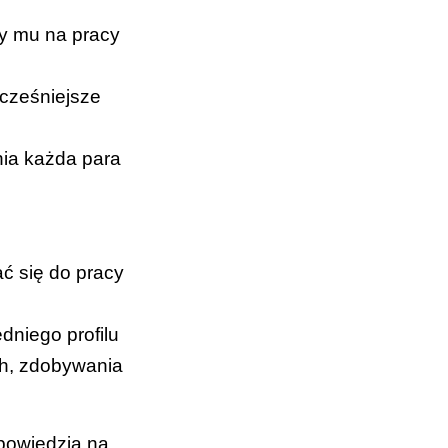
ży mu na pracy
wcześniejsze
nia każda para
ać się do pracy
niego profilu
ch, zdobywania
powiedzią na