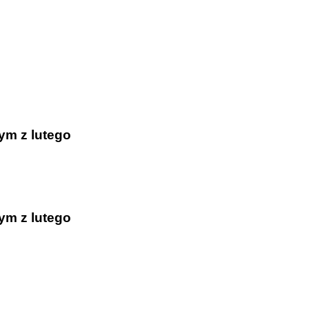
zielonej
y w
ym z lutego
 zawodach,
 w danym
ym z lutego
rakteryzuje
 w zawodach