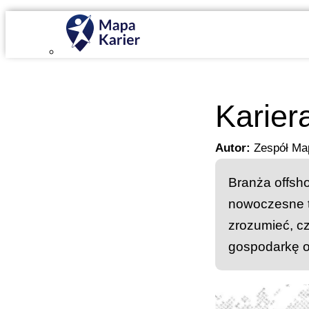
Mapa Karier v 4.0.0
Karier
Autor:
Zespół Ma
Branża offshor
nowoczesne t
zrozumieć, cz
gospodarkę o