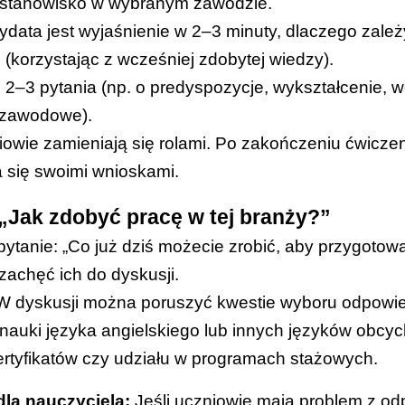
 stanowisko w wybranym zawodzie.
data jest wyjaśnienie w 2–3 minuty, dlaczego zale
(korzystając z wcześniej zdobytej wiedzy).
 2–3 pytania (np. o predyspozycje, wykształcenie, 
 zawodowe).
owie zamieniają się rolami. Po zakończeniu ćwicze
 się swoimi wnioskami.
 „Jak zdobyć pracę w tej branży?”
ytanie: „Co już dziś możecie zrobić, aby przygotow
 zachęć ich do dyskusji.
 dyskusji można poruszyć kwestie wyboru odpowied
 nauki języka angielskiego lub innych języków obcy
rtyfikatów czy udziału w programach stażowych.
la nauczyciela:
Jeśli uczniowie mają problem z od