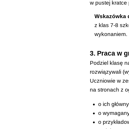
w pustej kratce
Wskazówka d
z klas 7-8 sz
wykonaniem.
3. Praca w 
Podziel klasę n
rozwiązywali (
Uczniowie w zes
na stronach z o
o ich główn
o wymaganyc
o przykłado