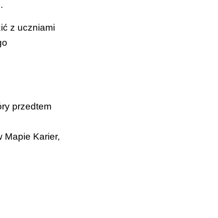
.
ć z uczniami
go
óry przedtem
 Mapie Karier,