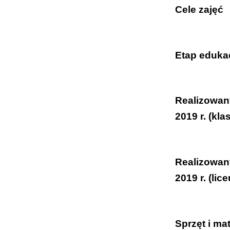
Cele zajęć
Uczeń:
Etap eduka
potrafi w
energii,
klasy VII-
rozumie 
Realizowan
szkoły 
wybranyc
2019 r. (kla
podaje p
potrafi 
Uczeń
zawodzie
Realizowan
wyszukuj
2019 r. (li
wybrane 
oraz moż
Uczeń
Sprzęt i mat