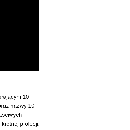
ierającym 10
 oraz nazwy 10
łaściwych
retnej profesji,