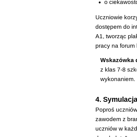
o ciekawost
Uczniowie korzy
dostępem do int
A1, tworząc pla
pracy na forum 
Wskazówka d
z klas 7-8 sz
wykonaniem.
4. Symulacja
Poproś uczniów,
zawodem z bran
uczniów w każdej