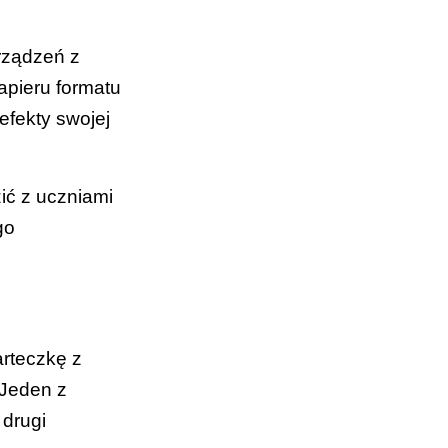
urządzeń z
apieru formatu
efekty swojej
ć z uczniami
go
arteczkę z
 Jeden z
 drugi