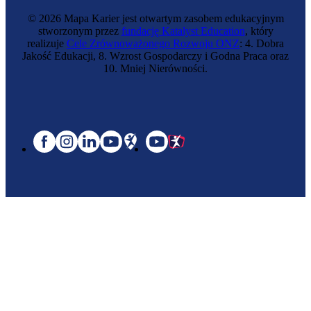
© 2026 Mapa Karier jest otwartym zasobem edukacyjnym
stworzonym przez
fundację Katalyst Education
, który
realizuje
Cele Zrównoważonego Rozwoju ONZ
: 4. Dobra
Jakość Edukacji, 8. Wzrost Gospodarczy i Godna Praca oraz
10. Mniej Nierówności.