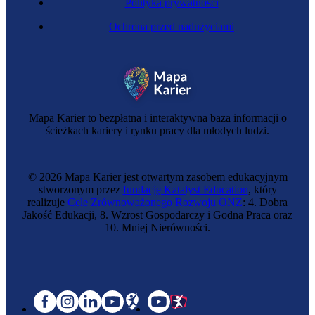
Polityka prywatności
Ochrona przed nadużyciami
Mapa Karier to bezpłatna i interaktywna baza informacji o
ścieżkach kariery i rynku pracy dla młodych ludzi.
© 2026 Mapa Karier jest otwartym zasobem edukacyjnym
stworzonym przez
fundację Katalyst Education
, który
realizuje
Cele Zrównoważonego Rozwoju ONZ
: 4. Dobra
Jakość Edukacji, 8. Wzrost Gospodarczy i Godna Praca oraz
10. Mniej Nierówności.