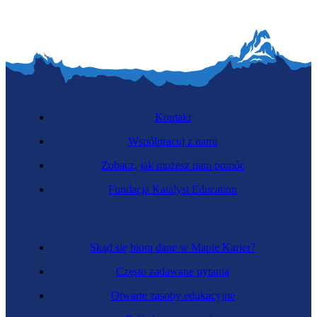
Kontakt
Współpracuj z nami
Zobacz, jak możesz nam pomóc
Fundacja Katalyst Education
Skąd się biorą dane w Mapie Karier?
Często zadawane pytania
Otwarte zasoby edukacyjne