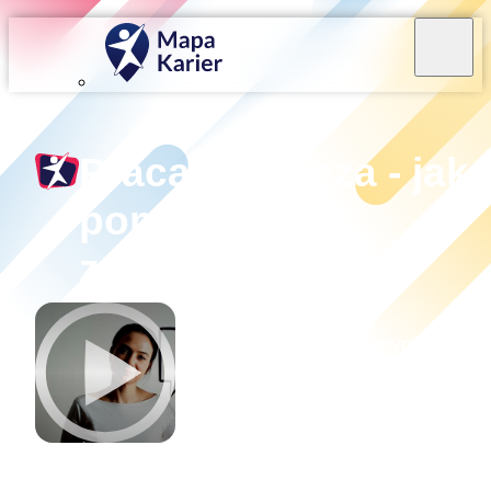
Praca tłumacza - jak
pomóc innym
zrozumieć?
O czym rozmawialiśmy?
Fascynuje Cię możliwość pomagania innym w
zrozumieniu świata? Chcesz wiedzieć, jak można
zarabiać pieniądze na sprawnym posługiwaniu się
językiem? Zastanawiasz się, jak wygląda w praktyc
proces tłumaczenia mowy i tekstu na inny język?
Obejrzyj nagranie wywiadu z udziałem tłumaczki