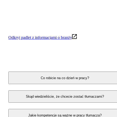
języków obcych oraz tłumacza Polskiego Języka
Migowego i przekonaj się, że praca tłumacza to
codzienne wyzwania, a także możliwość podróży,
ciągłego rozwoju i przybliżania ludziom świata pona
językowymi barierami! Wywiad prowadziła Marta
Wrzosek z Mapy Karier.
Odkryj padlet z informacjami o branży
Obejrzyj wybrane fragmenty
spotkania
Co robicie na co dzień w pracy?
Skąd wiedzieliście, że chcecie zostać tłumaczami?
Jakie kompetencje są ważne w pracy tłumacza?