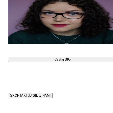
Katarzyna Grzyb
Czytaj BIO
Twój #ZawodowyStream
Opowiedz o swojej branży w ramach spotkania dla młodzieży
#ZawodowyStream
SKONTAKTUJ SIĘ Z NAMI