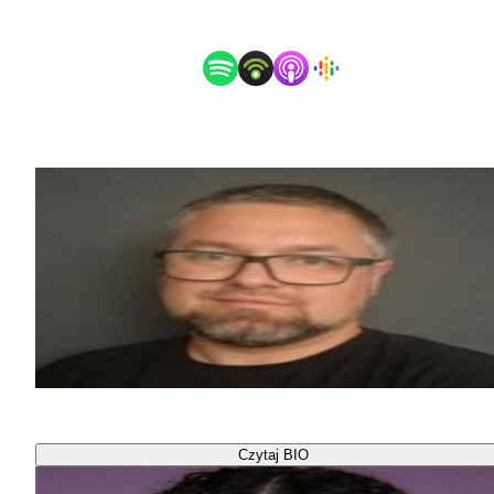
Posłuchaj jako podcast
Goście spotkania
Ryszard Czernicki
Czytaj BIO