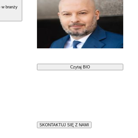
ę w branży
Jacek Malicki
Czytaj BIO
Twój
#ZawodowyStream
Opowiedz o swojej branży w ramach
spotkania dla młodzieży
#ZawodowyStream
SKONTAKTUJ SIĘ Z NAMI