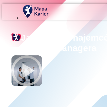
Jak znaleźć najemc
leasing managera