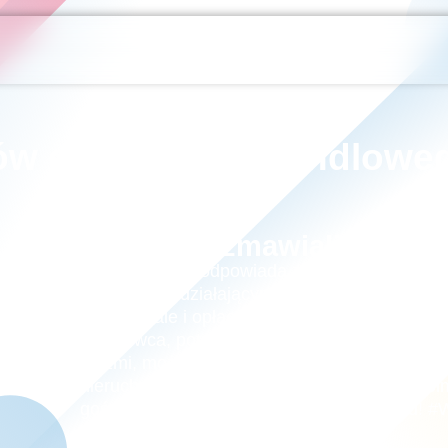
ów do centrum handlowego
O czym rozmawialiśmy?
Czy wiesz, kto odpowiada za zapełnienie skl
handlowych działającymi tam firmami? Jak spra
klientów, ale i opłacalne dla inwestora i właśc
handlowca, potrafisz prowadzić asertywne neg
ludźmi, może zainteresuje Cię praca specjali
nieruchomości. Posłuchaj z jaką pasją o swo
gość najnowszego #ZawodowegoStreamu! #