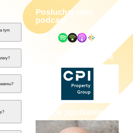
Posłuchaj jako
podcast
na tym
Partnerzy spotkania
riery?
 awansu?
Goście spotkania
cy?