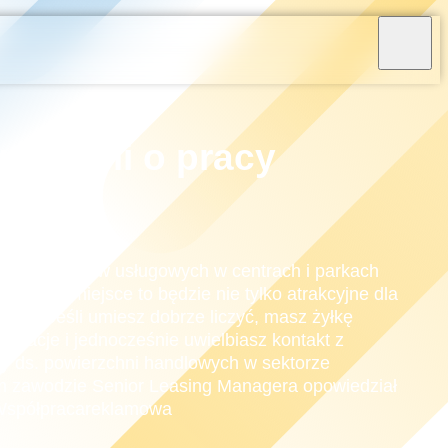
, czyli o pracy
epów i punktów usługowych w centrach i parkach
wić, że miejsce to będzie nie tylko atrakcyjne dla
iciela? Jeśli umiesz dobrze liczyć, masz żyłkę
ocjacje i jednocześnie uwielbiasz kontakt z
sty ds. powierzchni handlowych w sektorze
im zawodzie Senior Leasing Managera opowiedział
Współpracareklamowa