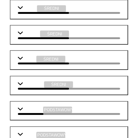
biologia
ŚREDNI
geografia
ŚREDNI
chemia
ŚREDNI
informatyka
ŚREDNI
j. angielski
PODSTAWOWY
historia
PODSTAWOWY