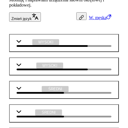
pokładowej.
W.
męska
Zmień język
fizyka
WYSOKI
technika
WYSOKI
matematyka
ŚREDNI
j. polski
ŚREDNI