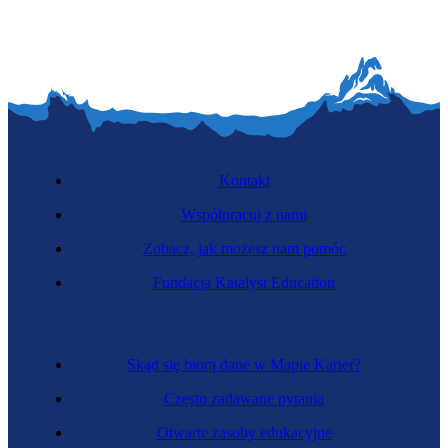
Kontakt
Współpracuj z nami
Zobacz, jak możesz nam pomóc
Fundacja Katalyst Education
Skąd się biorą dane w Mapie Karier?
Często zadawane pytania
Otwarte zasoby edukacyjne