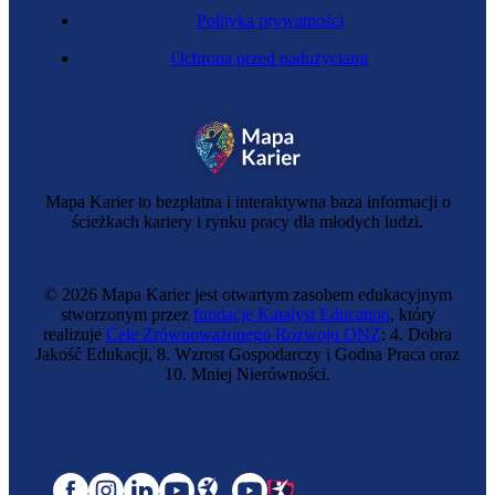
Polityka prywatności
Ochrona przed nadużyciami
Mapa Karier to bezpłatna i interaktywna baza informacji o
ścieżkach kariery i rynku pracy dla młodych ludzi.
© 2026 Mapa Karier jest otwartym zasobem edukacyjnym
stworzonym przez
fundację Katalyst Education
, który
realizuje
Cele Zrównoważonego Rozwoju ONZ
: 4. Dobra
Jakość Edukacji, 8. Wzrost Gospodarczy i Godna Praca oraz
10. Mniej Nierówności.