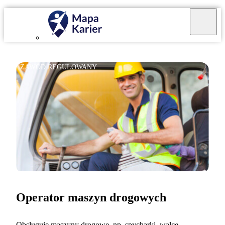
ZAWÓD REGULOWANY
Operator maszyn drogowych
Obsługuję maszyny drogowe, np. spycharki, walce,