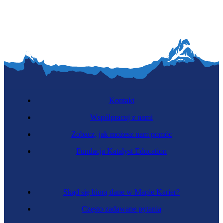
Kontakt
Współpracuj z nami
Zobacz, jak możesz nam pomóc
Fundacja Katalyst Education
Skąd się biorą dane w Mapie Karier?
Często zadawane pytania