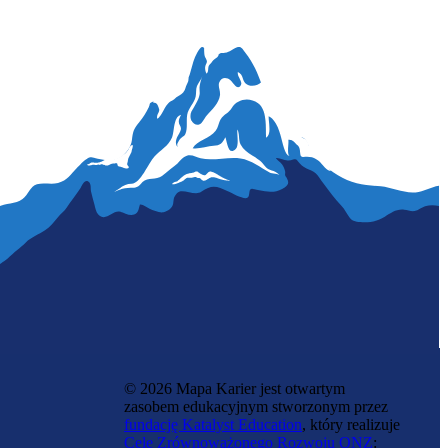
Lakiernik
© 2026 Mapa Karier jest otwartym
zasobem edukacyjnym stworzonym przez
fundację Katalyst Education
, który realizuje
Cele Zrównoważonego Rozwoju ONZ
: