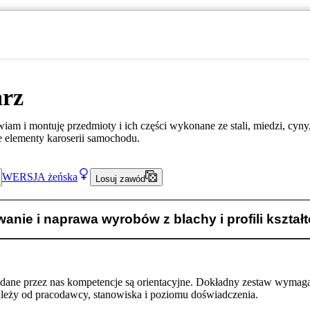
arz
iam i montuję przedmioty i ich części wykonane ze stali, miedzi, cyny
 elementy karoserii samochodu.
WERSJA
żeńska
Losuj zawód
nie i naprawa wyrobów z blachy i profili kszta
odane przez nas kompetencje są orientacyjne. Dokładny zestaw wymag
ależy od pracodawcy, stanowiska i poziomu doświadczenia.