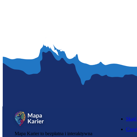
Skąd 
Częst
Mapa Karier to bezpłatna i interaktywna