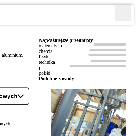
Najważniejsze przedmioty
matematyka
chemia
, aluminium,
fizyka
technika
j.
polski
Podobne zawody
łtowych
anych