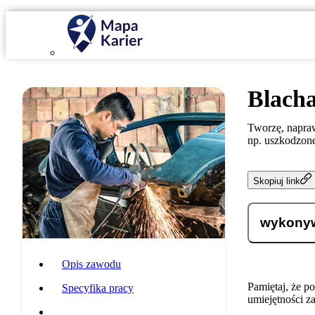
Blach
Tworzę, napraw
np. uszkodzone
Skopiuj link
wykonywa
Opis zawodu
Pamiętaj, że p
Specyfika pracy
umiejętności z
Wymagania i umiejętności