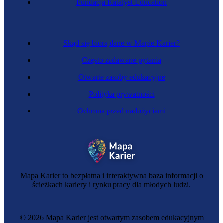
Fundacja Katalyst Education
Logopeda
Skąd się biorą dane w Mapie Karier?
Często zadawane pytania
Otwarte zasoby edukacyjne
Polityka prywatności
Ochrona przed nadużyciami
Zawód regulowany
Lekarz – specjalista seksuologii
Mapa Karier to bezpłatna i interaktywna baza informacji o
ścieżkach kariery i rynku pracy dla młodych ludzi.
© 2026 Mapa Karier jest otwartym zasobem edukacyjnym