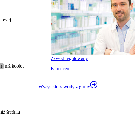
odowej
całkowite wynagrodzenie
miesięczne brutto nie dla tego zawodu, lecz
uśrednione dla wszystkich zawodów z grupy,
do której należy ten zawód według Głównego
Urzędu Statystycznego
Struktura wynagrodzeń
Zawód regulowany
według zawodów, 2022
ze
niż kobiet
Farmaceuta
Etykieta
Zakres wartości
Wszystkie zawody z grupy
b. małe
poniżej 4500 zł
małe
4500 zł – 5999 zł
średnie
6000 zł – 7499 zł
duże
7500 zł – 8999 zł
niż średnia
b. duże
9000 zł i więcej