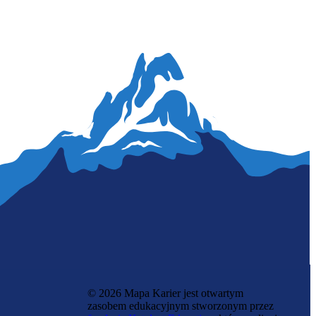
kalkulatora wynagrodzeń
© 2026 Mapa Karier jest otwartym
zasobem edukacyjnym stworzonym przez