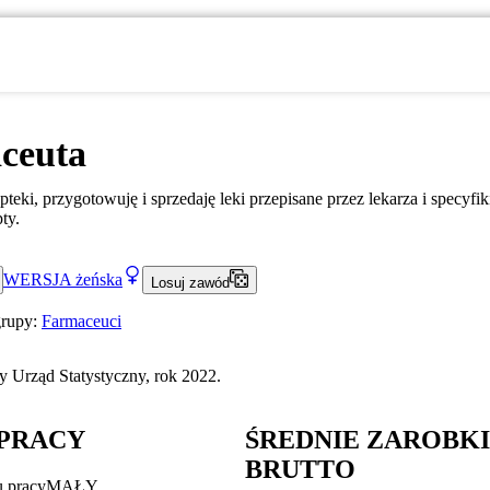
ceuta
pteki, przygotowuję i sprzedaję leki przepisane przez lekarza i specyfi
ty.
WERSJA
żeńska
Losuj zawód
grupy:
Farmaceuci
 Urząd Statystyczny, rok 2022.
PRACY
ŚREDNIE ZAROBK
BRUTTO
u pracy
MAŁY