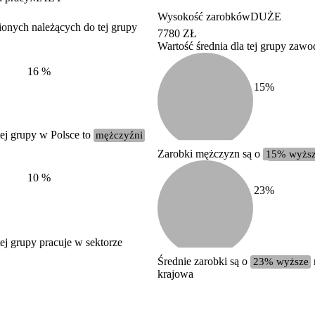
Wysokość zarobków
DUŻE
ionych należących do tej grupy
7780 ZŁ
Wartość średnia dla tej grupy zaw
Struktura wynagrodzeń
według zawodów, 2022
16
%
15
%
ej grupy w Polsce to
mężczyźni
Zarobki mężczyzn są o
15% wyżs
10
%
23
%
j grupy pracuje w sektorze
Średnie zarobki są o
23% wyższe
krajowa
Etykieta
Zakres wartości