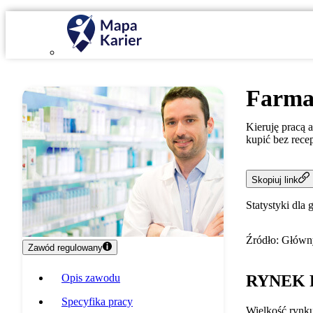
Farma
Kieruję pracą a
kupić bez recep
Skopiuj link
Statystyki dla 
Źródło: Główny
Zawód regulowany
Opis zawodu
RYNEK 
Specyfika pracy
Wielkość rynk