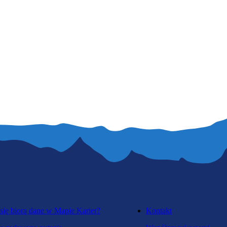
b. duży
powyżej 200 tysięcy zatrudnionych
duży
100-200 tysięcy zatrudnionych
średni
20-100 tysięcy zatrudnionych
mały
5-20 tysięcy zatrudnionych
b. mały
poniżej 5 tysięcy zatrudnionych
się biorą dane w Mapie Karier?
Kontakt