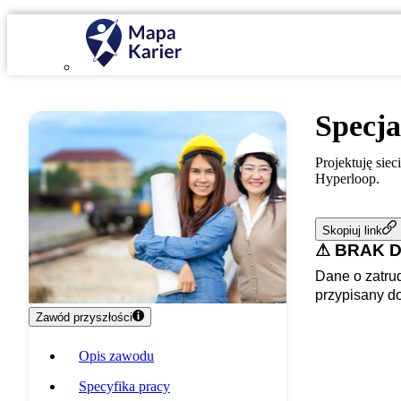
Specja
Projektuję sie
Hyperloop.
Skopiuj link
⚠ BRAK 
Dane o zatrud
przypisany d
Zawód przyszłości
Opis zawodu
Specyfika pracy