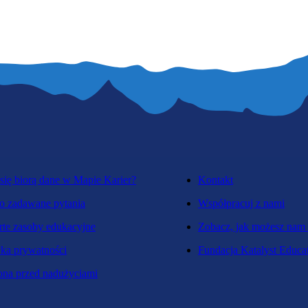
się biorą dane w Mapie Karier?
Kontakt
o zadawane pytania
Współpracuj z nami
te zasoby edukacyjne
Zobacz, jak możesz nam
yka prywatności
Fundacja Katalyst Educa
na przed nadużyciami