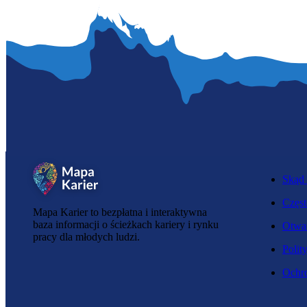
Skąd 
Częst
Mapa Karier to bezpłatna i interaktywna
baza informacji o ścieżkach kariery i rynku
Otwar
pracy dla młodych ludzi.
Polit
Ochro