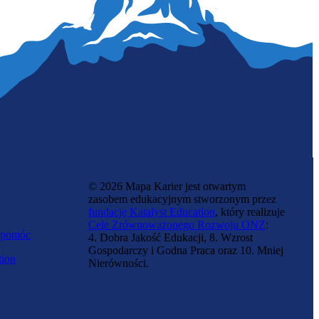
© 2026 Mapa Karier jest otwartym
zasobem edukacyjnym stworzonym przez
fundację Katalyst Education
, który realizuje
Cele Zrównoważonego Rozwoju ONZ
:
 pomóc
4. Dobra Jakość Edukacji, 8. Wzrost
Gospodarczy i Godna Praca oraz 10. Mniej
tion
Nierówności.