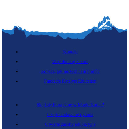
Kontakt
Współpracuj z nami
Zobacz, jak możesz nam pomóc
Fundacja Katalyst Education
Skąd się biorą dane w Mapie Karier?
Często zadawane pytania
Otwarte zasoby edukacyjne