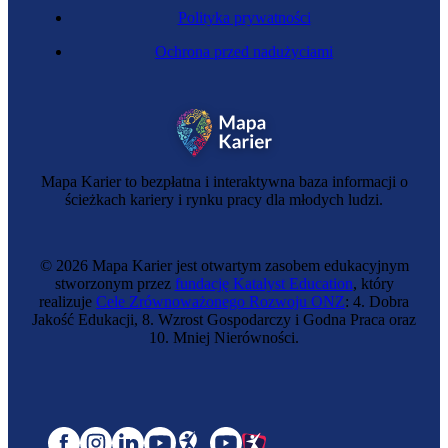
Polityka prywatności
Ochrona przed nadużyciami
Mapa Karier to bezpłatna i interaktywna baza informacji o
ścieżkach kariery i rynku pracy dla młodych ludzi.
© 2026 Mapa Karier jest otwartym zasobem edukacyjnym
stworzonym przez
fundację Katalyst Education
, który
realizuje
Cele Zrównoważonego Rozwoju ONZ
: 4. Dobra
Jakość Edukacji, 8. Wzrost Gospodarczy i Godna Praca oraz
10. Mniej Nierówności.