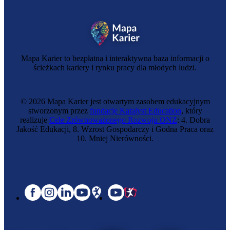
Mapa Karier to bezpłatna i interaktywna baza informacji o
ścieżkach kariery i rynku pracy dla młodych ludzi.
© 2026 Mapa Karier jest otwartym zasobem edukacyjnym
stworzonym przez
fundację Katalyst Education
, który
realizuje
Cele Zrównoważonego Rozwoju ONZ
: 4. Dobra
Jakość Edukacji, 8. Wzrost Gospodarczy i Godna Praca oraz
10. Mniej Nierówności.