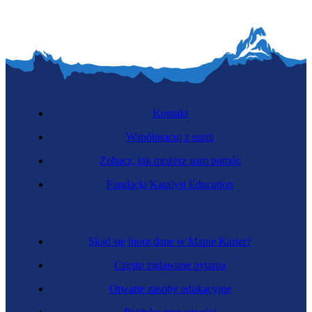
Kontakt
Współpracuj z nami
Zobacz, jak możesz nam pomóc
Fundacja Katalyst Education
Skąd się biorą dane w Mapie Karier?
Często zadawane pytania
Otwarte zasoby edukacyjne