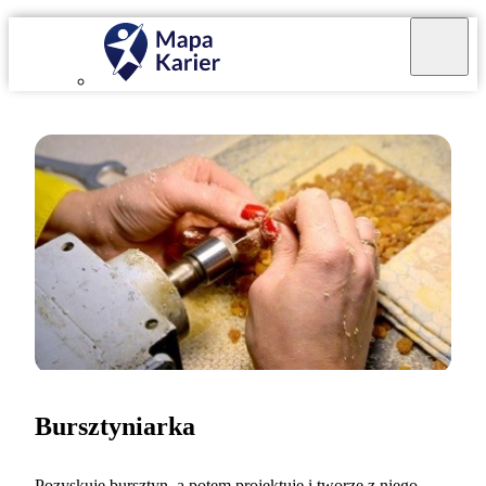
Bursztyniarka
Pozyskuję bursztyn, a potem projektuję i tworzę z niego