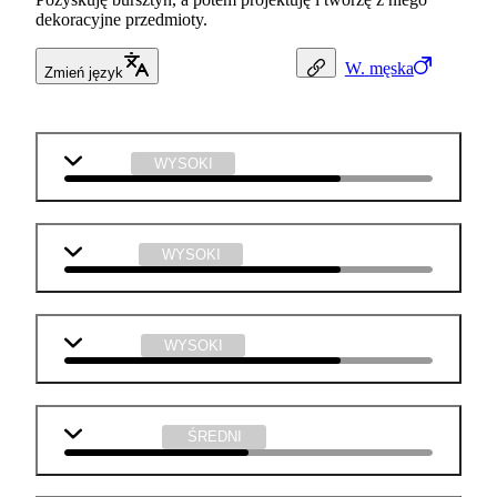
dekoracyjne przedmioty.
W.
męska
Zmień język
chemia
WYSOKI
plastyka
WYSOKI
technika
WYSOKI
matematyka
ŚREDNI