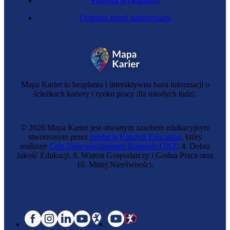
Polityka prywatności
Ochrona przed nadużyciami
Mapa Karier to bezpłatna i interaktywna baza informacji o
ścieżkach kariery i rynku pracy dla młodych ludzi.
© 2026 Mapa Karier jest otwartym zasobem edukacyjnym
stworzonym przez
fundację Katalyst Education
, który
realizuje
Cele Zrównoważonego Rozwoju ONZ
: 4. Dobra
Jakość Edukacji, 8. Wzrost Gospodarczy i Godna Praca oraz
10. Mniej Nierówności.