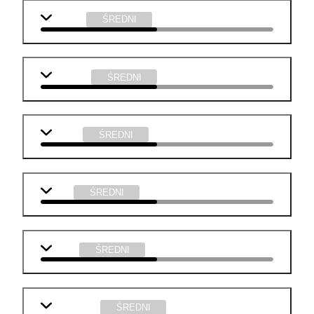
j. polski
ŚREDNI
geografia
ŚREDNI
historia
ŚREDNI
WOS
ŚREDNI
fizyka
ŚREDNI
informatyka
ŚREDNI