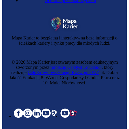
Ochrona przed nadużyciami
Mapa Karier to bezpłatna i interaktywna baza informacji o
ścieżkach kariery i rynku pracy dla młodych ludzi.
© 2026 Mapa Karier jest otwartym zasobem edukacyjnym
stworzonym przez
fundację Katalyst Education
, który
realizuje
Cele Zrównoważonego Rozwoju ONZ
: 4. Dobra
Jakość Edukacji, 8. Wzrost Gospodarczy i Godna Praca oraz
10. Mniej Nierówności.