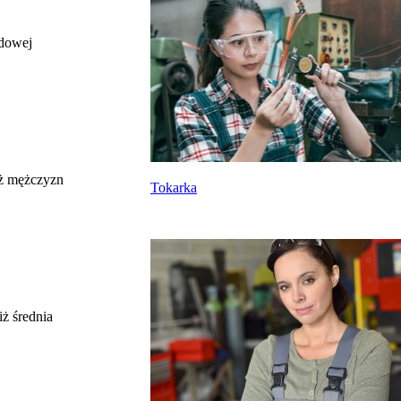
odowej
całkowite wynagrodzenie
miesięczne brutto nie dla tego zawodu, lecz
uśrednione dla wszystkich zawodów z grupy,
do której należy ten zawód według Głównego
Urzędu Statystycznego
Struktura wynagrodzeń
według zawodów, 2022
ż mężczyzn
Tokarka
Etykieta
Zakres wartości
b. małe
poniżej 4500 zł
małe
4500 zł – 5999 zł
średnie
6000 zł – 7499 zł
duże
7500 zł – 8999 zł
ż średnia
b. duże
9000 zł i więcej