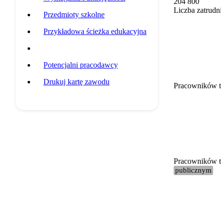
204 800
Liczba zatrudn
Przedmioty szkolne
Przykładowa ścieżka edukacyjna
Statystyki grupy zawodowej
Potencjalni pracodawcy
Drukuj kartę zawodu
Pracowników t
Pracowników te
publicznym