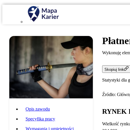
Płatne
Wykonuję eleme
Skopiuj link
Statystyki dla 
Źródło: Główny
Opis zawodu
RYNEK 
Specyfika pracy
Wielkość rynk
Wymagania i umiejętności