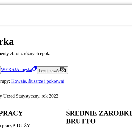
rka
nty zbroi z różnych epok.
WERSJA
męska
Losuj zawód
grupy:
Kowale, ślusarze i pokrewni
 Urząd Statystyczny, rok 2022.
PRACY
ŚREDNIE ZAROBK
BRUTTO
u pracy
B.DUŻY