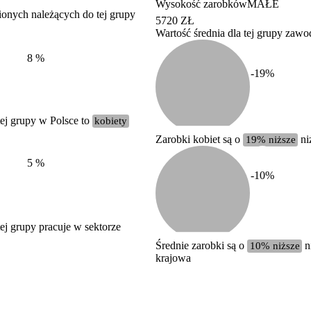
Wysokość zarobków
MAŁE
ionych należących do tej grupy
5720 ZŁ
Wartość średnia dla tej grupy zaw
Struktura wynagrodzeń
według zawodów, 2022
8
%
-19
%
ej grupy w Polsce to
kobiety
Zarobki kobiet są o
19% niższe
ni
5
%
-10
%
j grupy pracuje w sektorze
Średnie zarobki są o
10% niższe
ni
krajowa
Etykieta
Zakres wartości
b. duży
powyżej 200 tysięcy zatrudnionych