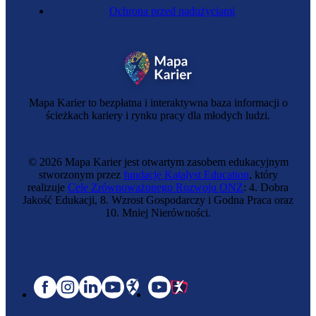
Ochrona przed nadużyciami
Mapa Karier to bezpłatna i interaktywna baza informacji o
ścieżkach kariery i rynku pracy dla młodych ludzi.
© 2026 Mapa Karier jest otwartym zasobem edukacyjnym
stworzonym przez
fundację Katalyst Education
, który
realizuje
Cele Zrównoważonego Rozwoju ONZ
: 4. Dobra
Jakość Edukacji, 8. Wzrost Gospodarczy i Godna Praca oraz
10. Mniej Nierówności.