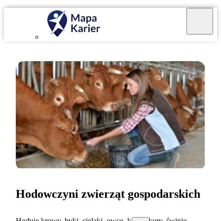
Hodowczyni zwierząt gospodarskich
Hoduję krowy, byki, cielaki, owce, konie, kury, świnie,...