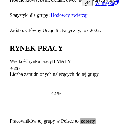
W.
męska
Statystyki dla grupy:
Hodowcy zwierząt
Źródło: Główny Urząd Statystyczny, rok 2022.
RYNEK PRACY
Wielkość rynku pracy
B.MAŁY
3600
Liczba zatrudnionych należących do tej grupy
Struktur
według zawodów, 2022
42
%
Pracowników tej grupy w Polsce to
kobiety