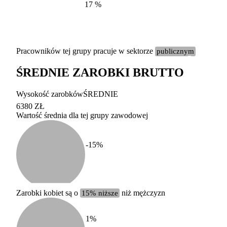
17
%
Pracowników tej grupy pracuje w sektorze
publicznym
ŚREDNIE ZAROBKI BRUTTO
Etykieta
Zakres wart
Wysokość zarobków
ŚREDNIE
b. duży
powyżej 200 tysięcy za
6380 ZŁ
Wartość średnia dla tej grupy zawodowej
duży
100-200 tysięcy zatrud
średni
20-100 tysięcy zatrudn
mały
5-20 tysięcy zatrudnion
c
-15
%
miesięczne 
b. mały
poniżej 5 tysięcy zatru
uśrednione
do której 
Urzędu Sta
Zarobki kobiet są o
15% niższe
niż mężczyzn
według zaw
1
%