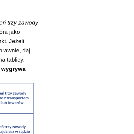
eń trzy zawody
óra jako
t. Jeżeli
prawnie, daj
a tablicy.
 wygrywa