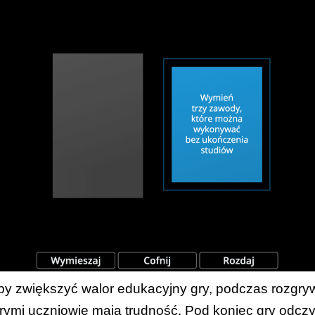
Aby zwiększyć walor edukacyjny gry, podczas rozgryw
órymi uczniowie mają trudność. Pod koniec gry odczy