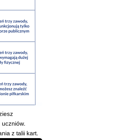
ziesz
h uczniów.
a z talii kart.