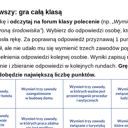
)
lub
ćwiczenie w wersji interaktywnej
.
wszy: gra całą klasą
kę i
odczytaj na forum klasy polecenie
(np.
„Wymi
roną środowiska”
). Wybierz do odpowiedzi osobę, kt
osła rękę. Za poprawną odpowiedź przyznawaj 1 punk
ił, ale nie udało mu się wymienić trzech zawodów po
łnienia odpowiedzi kolejnej osobie. Wyniki zapisuj n
ie i zbieranie odpowiedzi w kolejnych rundach.
Grę
dobędzie największą liczbę punktów.