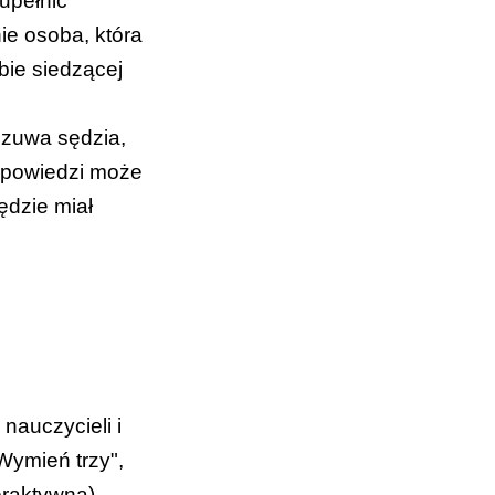
upełnić
ie osoba, która
bie siedzącej
czuwa sędzia,
odpowiedzi może
ędzie miał
nauczycieli i
Wymień trzy",
eraktywna
).