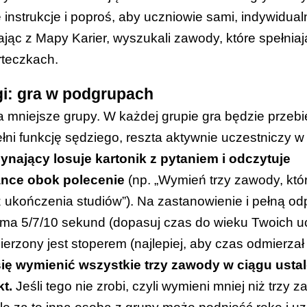
instrukcje i poproś, aby uczniowie sami, indywidual
ając z
Mapy Karier
, wyszukali zawody, które spełnia
rteczkach.
gi: gra w podgrupach
a mniejsze grupy. W każdej grupie gra będzie przeb
ni funkcję sędziego, reszta aktywnie uczestniczy w 
nający losuje kartonik z pytaniem i odczytuje
ance obok polecenie
(np. „Wymień trzy zawody, kt
ukończenia studiów”). Na zastanowienie i pełną o
ma 5/7/10 sekund (dopasuj czas do wieku Twoich u
rzony jest stoperem (najlepiej, aby czas odmierzał
ię wymienić wszystkie trzy zawody w ciągu usta
t.
Jeśli tego nie zrobi, czyli wymieni mniej niż trzy