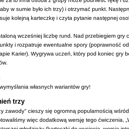
ale za to inna osoba z grupy może podnieść rękę i uz
aby w sumie było ich trzy) i otrzymać punkt. Następn
suje kolejną karteczkę i czyta pytanie następnej oso
staloną wcześniej liczbę rund. Nad przebiegiem gry 
punkty i rozpatruje ewentualne spory (poprawność 
apie Karier
). Wygrywa uczeń, który pod koniec gry b
ów.
t
ymyślania własnych wariantów gry!
eń trzy
y zawody" cieszy się ogromną popularnością wśród 
towaliśmy więc dodatkową wersję tego ćwiczenia, „
tarszej młodzieży (
karteczki do wycięcia
,
wersja int