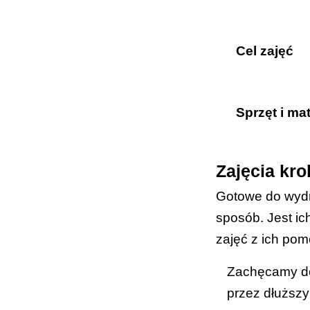
klasy VII
Cel zajęć
szkoły 
Uczeń w
Sprzęt i mat
wydrukow
Zajęcia kro
wersji in
Gotowe do wydru
opcjonal
sposób. Jest ic
2)
;
zajęć z ich po
opcjonaln
Zachęcamy do 
opcjonaln
przez dłuższy
opcjonal