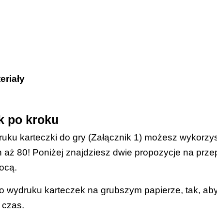
-VIII szkoły podstawowej;
ponadpodstawowe.
yszukuje podobieństwa między zawodami.
eriały
ane i wycięte
karteczki do gry (Załącznik 1)
lub
ćwi
k po kroku
teraktywnej
;
ku karteczki do gry (
Załącznik 1
) możesz wykorzy
nie: dodatkowe karteczki stworzone według
szablonu
h aż 80! Poniżej znajdziesz dwie propozycje na prz
mocą.
ie: timer/stoper;
wydruku karteczek na grubszym papierze, tak, aby 
ie: kilka urządzeń na klasę z dostępem do Internetu
 czas.
nie:
karteczki do gry w „Wymień trzy" dla starszej mł