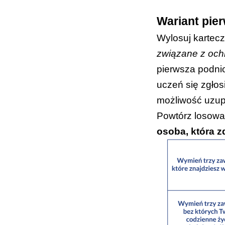
(BONUS
Wariant pier
Wylosuj kartecz
związane z och
pierwsza podni
uczeń się zgłos
możliwość uzupe
Powtórz losowan
osoba, która z