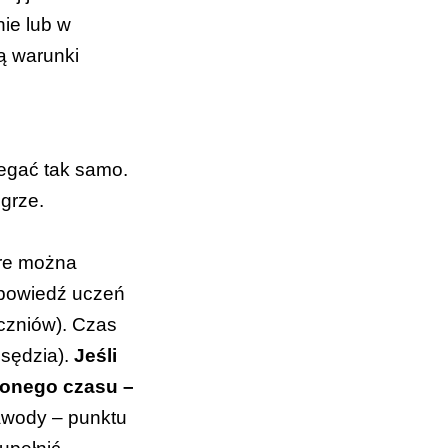
nie lub w
ją warunki
iegać tak samo.
grze.
óre można
dpowiedź uczeń
czniów). Czas
 sędzia).
Jeśli
lonego czasu –
 zawody – punktu