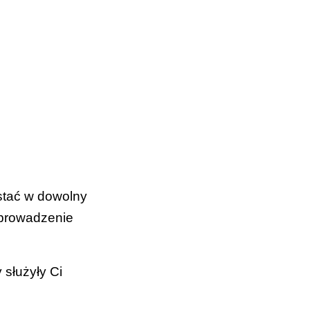
czenie w
stać w dowolny
 (Załącznik
eprowadzenie
służyły Ci
;
odzieży