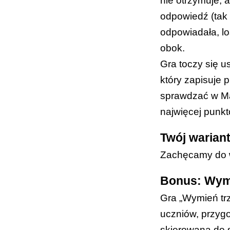
nie otrzymuje, 
odpowiedź (tak 
odpowiadała, lo
obok.
Gra toczy się u
który zapisuje 
sprawdzać w
M
najwięcej punkt
Twój warian
Zachęcamy do w
Bonus: Wymi
Gra „Wymień trz
uczniów, przygo
skierowaną do s