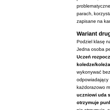
problematyczne 
parach, korzyst
zapisane na ka
Wariant dru
Podziel klasę n
Jedna osoba peł
Uczeń rozpoczy
koledze/koleż
wykonywać bez 
odpowiadający 
każdorazowo mie
uczniowi uda s
otrzymuje punk