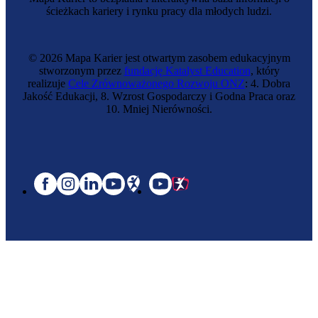
ścieżkach kariery i rynku pracy dla młodych ludzi.
© 2026 Mapa Karier jest otwartym zasobem edukacyjnym
stworzonym przez
fundację Katalyst Education
, który
realizuje
Cele Zrównoważonego Rozwoju ONZ
: 4. Dobra
Jakość Edukacji, 8. Wzrost Gospodarczy i Godna Praca oraz
10. Mniej Nierówności.