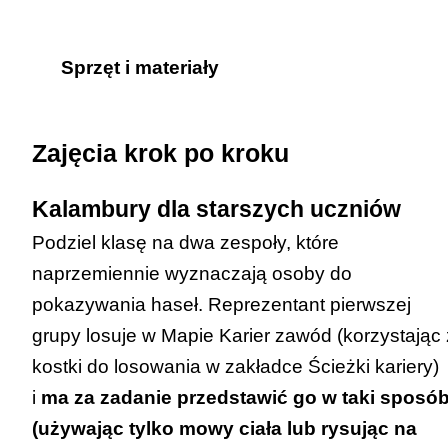
Uczeń odgrywa role zawodowe w
Sprzęt i materiały
zabawie oraz poznaje czynności
zawodowe różnych profesji.
przynajmniej jedno urządzenie z
Zajęcia krok po kroku
dostępem do Internetu;
Kalambury dla starszych uczniów
opcjonalnie: rzutnik/tablica
interaktywna/telewizor z dostępem do
Podziel klasę na dwa zespoły, które
Internetu.
naprzemiennie wyznaczają osoby do
pokazywania haseł. Reprezentant pierwszej
grupy losuje w
Mapie Karier
zawód (korzystając 
kostki do losowania w zakładce
Ścieżki kariery
)
i
ma za zadanie przedstawić go w taki sposó
(używając tylko mowy ciała lub rysując na