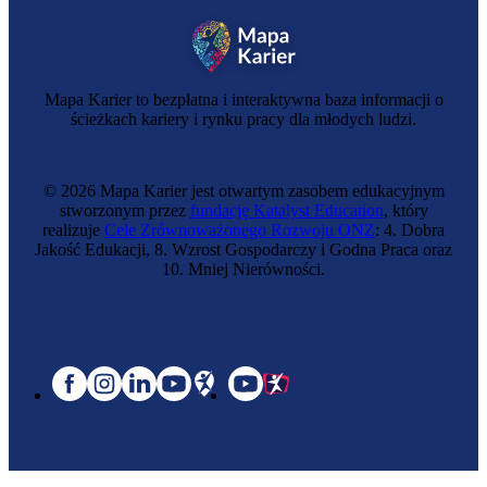
Mapa Karier to bezpłatna i interaktywna baza informacji o
ścieżkach kariery i rynku pracy dla młodych ludzi.
© 2026 Mapa Karier jest otwartym zasobem edukacyjnym
stworzonym przez
fundację Katalyst Education
, który
realizuje
Cele Zrównoważonego Rozwoju ONZ
: 4. Dobra
Jakość Edukacji, 8. Wzrost Gospodarczy i Godna Praca oraz
10. Mniej Nierówności.