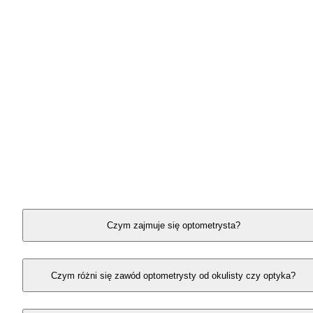
odpowiedziałaś/eś TAK na powyższe pytania, rozw
karierę optometrysty/optometrystki, czyli specjalisty
od korekcji wad wzroku, którego zadaniem jest m. in
dobór odpowiednich okularów czy soczewek.
Zapraszamy Cię do odsłuchania wywiadu, podczas
którego doświadczony optometrysta z firmy Vision
Express, Ryszard Drożdż, opowiedział nam o swoje
pracy. #WspółpracaReklamowa
Obejrzyj wybrane fragmenty
spotkania
Czym zajmuje się optometrysta?
Czym różni się zawód optometrysty od okulisty czy optyka?