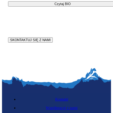
Czytaj BIO
Twój #ZawodowyStream
Opowiedz o swojej branży w ramach spotkania dla młodzieży
#ZawodowyStream
SKONTAKTUJ SIĘ Z NAMI
Kontakt
Współpracuj z nami