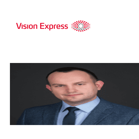
Goście spotkania
Ryszard Drożdż