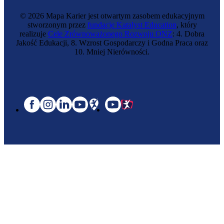
© 2026 Mapa Karier jest otwartym zasobem edukacyjnym
stworzonym przez
fundację Katalyst Education
, który
realizuje
Cele Zrównoważonego Rozwoju ONZ
: 4. Dobra
Jakość Edukacji, 8. Wzrost Gospodarczy i Godna Praca oraz
10. Mniej Nierówności.