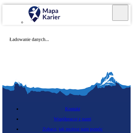
Mapa Karier v 4.0.0
Ładowanie danych...
Kontakt
Współpracuj z nami
Zobacz, jak możesz nam pomóc