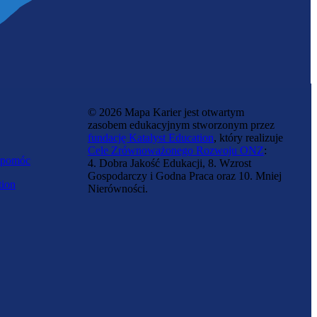
© 2026 Mapa Karier jest otwartym
zasobem edukacyjnym stworzonym przez
fundację Katalyst Education
, który realizuje
Cele Zrównoważonego Rozwoju ONZ
:
 pomóc
4. Dobra Jakość Edukacji, 8. Wzrost
Gospodarczy i Godna Praca oraz 10. Mniej
tion
Nierówności.