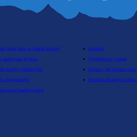
się biorą dane w Mapie Karier?
Kontakt
o zadawane pytania
Współpracuj z nami
te zasoby edukacyjne
Zobacz, jak możesz nam
yka prywatności
Fundacja Katalyst Educa
na przed nadużyciami