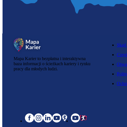
Skąd 
Częst
Mapa Karier to bezpłatna i interaktywna
baza informacji o ścieżkach kariery i rynku
Otwar
pracy dla młodych ludzi.
Polit
Ochro