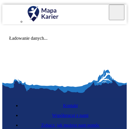
Mapa Karier v 4.0.0
Ładowanie danych...
Kontakt
Współpracuj z nami
Zobacz, jak możesz nam pomóc