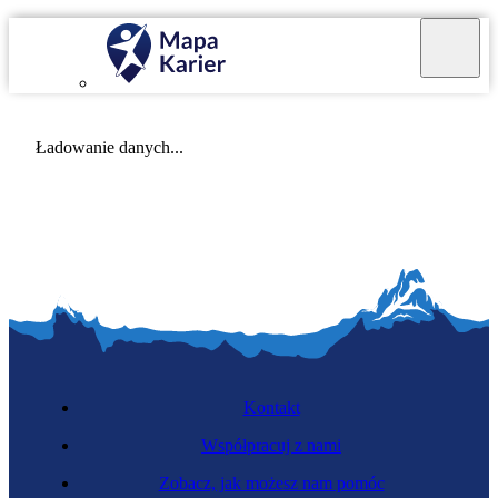
Mapa Karier v 4.0.0
Ładowanie danych...
Kontakt
Współpracuj z nami
Zobacz, jak możesz nam pomóc