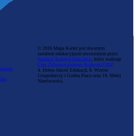
© 2026 Mapa Karier jest otwartym
zasobem edukacyjnym stworzonym przez
fundację Katalyst Education
, który realizuje
Cele Zrównoważonego Rozwoju ONZ
:
 pomóc
4. Dobra Jakość Edukacji, 8. Wzrost
Gospodarczy i Godna Praca oraz 10. Mniej
tion
Nierówności.