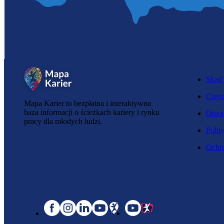
Skąd 
Częst
Mapa Karier to bezpłatna i interaktywna
baza informacji o ścieżkach kariery i rynku
Otwar
pracy dla młodych ludzi.
Polit
Ochro