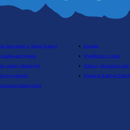
się biorą dane w Mapie Karier?
Kontakt
o zadawane pytania
Współpracuj z nami
te zasoby edukacyjne
Zobacz, jak możesz nam
yka prywatności
Fundacja Katalyst Educa
na przed nadużyciami