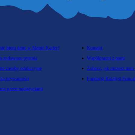
się biorą dane w Mapie Karier?
Kontakt
o zadawane pytania
Współpracuj z nami
te zasoby edukacyjne
Zobacz, jak możesz nam
yka prywatności
Fundacja Katalyst Educa
na przed nadużyciami