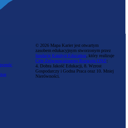
© 2026 Mapa Karier jest otwartym
zasobem edukacyjnym stworzonym przez
fundację Katalyst Education
, który realizuje
Cele Zrównoważonego Rozwoju ONZ
:
 pomóc
4. Dobra Jakość Edukacji, 8. Wzrost
Gospodarczy i Godna Praca oraz 10. Mniej
tion
Nierówności.