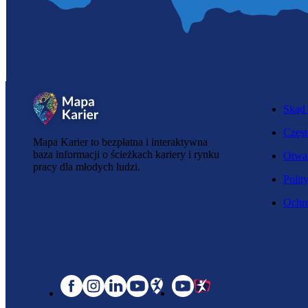
Skąd 
Częst
Mapa Karier to bezpłatna i interaktywna
baza informacji o ścieżkach kariery i rynku
Otwar
pracy dla młodych ludzi.
Polit
Ochro