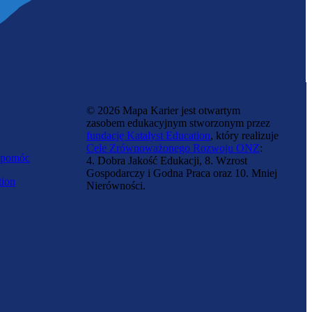
© 2026 Mapa Karier jest otwartym
zasobem edukacyjnym stworzonym przez
fundację Katalyst Education
, który realizuje
Cele Zrównoważonego Rozwoju ONZ
:
 pomóc
4. Dobra Jakość Edukacji, 8. Wzrost
Gospodarczy i Godna Praca oraz 10. Mniej
tion
Nierówności.