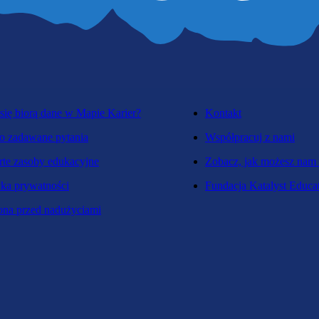
się biorą dane w Mapie Karier?
Kontakt
o zadawane pytania
Współpracuj z nami
te zasoby edukacyjne
Zobacz, jak możesz nam
yka prywatności
Fundacja Katalyst Educa
na przed nadużyciami