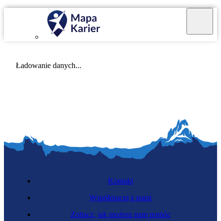
Mapa Karier v 4.0.0
Ładowanie danych...
Kontakt
Współpracuj z nami
Zobacz, jak możesz nam pomóc