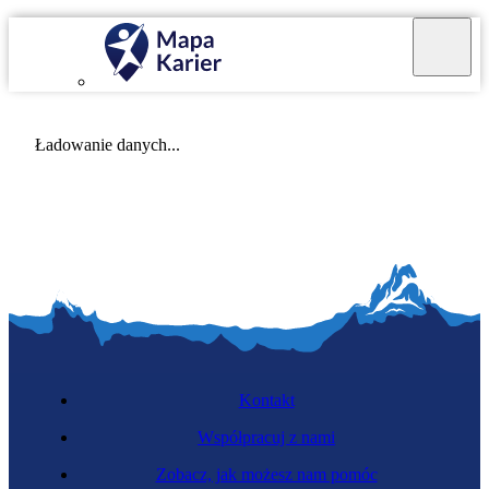
Mapa Karier v 4.0.0
Ładowanie danych...
Kontakt
Współpracuj z nami
Zobacz, jak możesz nam pomóc