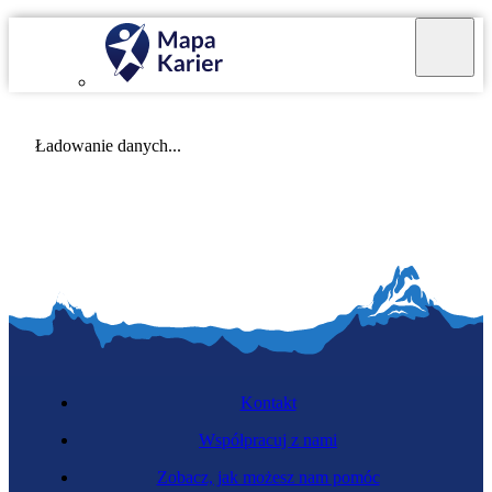
Mapa Karier v 4.0.0
Ładowanie danych...
Kontakt
Współpracuj z nami
Zobacz, jak możesz nam pomóc