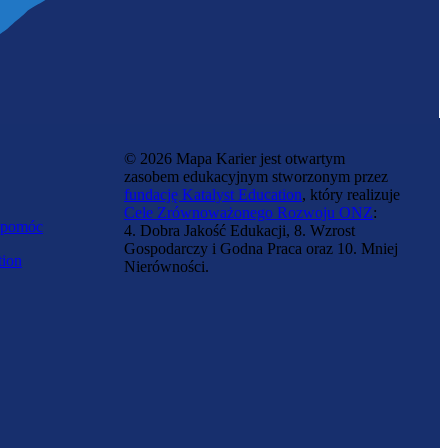
© 2026 Mapa Karier jest otwartym
zasobem edukacyjnym stworzonym przez
fundację Katalyst Education
, który realizuje
Cele Zrównoważonego Rozwoju ONZ
:
 pomóc
4. Dobra Jakość Edukacji, 8. Wzrost
Gospodarczy i Godna Praca oraz 10. Mniej
tion
Nierówności.