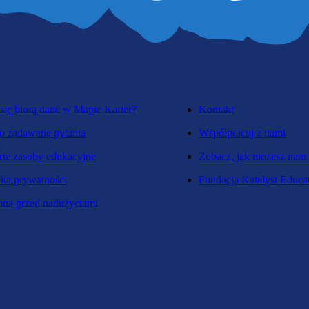
się biorą dane w Mapie Karier?
Kontakt
o zadawane pytania
Współpracuj z nami
te zasoby edukacyjne
Zobacz, jak możesz nam
yka prywatności
Fundacja Katalyst Educa
na przed nadużyciami