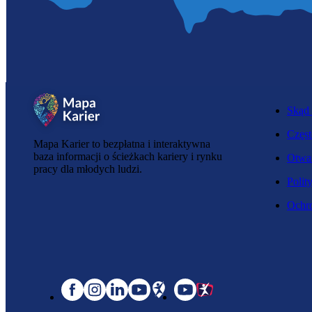
Skąd 
Częst
Mapa Karier to bezpłatna i interaktywna
baza informacji o ścieżkach kariery i rynku
Otwar
pracy dla młodych ludzi.
Polit
Ochro