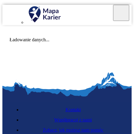
Mapa Karier v 4.0.0
Ładowanie danych...
Kontakt
Współpracuj z nami
Zobacz, jak możesz nam pomóc