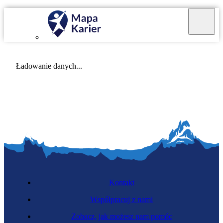
Mapa Karier v 4.0.0
Ładowanie danych...
Kontakt
Współpracuj z nami
Zobacz, jak możesz nam pomóc