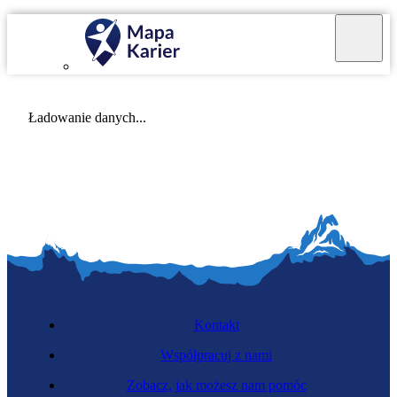
Mapa Karier v 4.0.0
Ładowanie danych...
Kontakt
Współpracuj z nami
Zobacz, jak możesz nam pomóc