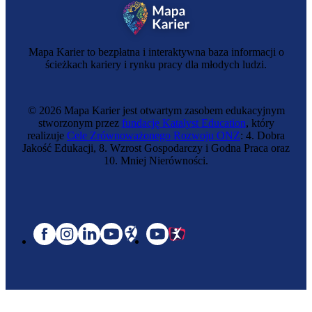
Mapa Karier to bezpłatna i interaktywna baza informacji o
ścieżkach kariery i rynku pracy dla młodych ludzi.
© 2026 Mapa Karier jest otwartym zasobem edukacyjnym
stworzonym przez
fundację Katalyst Education
, który
realizuje
Cele Zrównoważonego Rozwoju ONZ
: 4. Dobra
Jakość Edukacji, 8. Wzrost Gospodarczy i Godna Praca oraz
10. Mniej Nierówności.