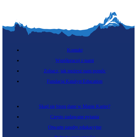
Kontakt
Współpracuj z nami
Zobacz, jak możesz nam pomóc
Fundacja Katalyst Education
Skąd się biorą dane w Mapie Karier?
Często zadawane pytania
Otwarte zasoby edukacyjne