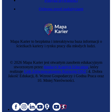
Polityka prywatności
Ochrona przed nadużyciami
Mapa Karier to bezpłatna i interaktywna baza informacji o
ścieżkach kariery i rynku pracy dla młodych ludzi.
© 2026 Mapa Karier jest otwartym zasobem edukacyjnym
stworzonym przez
fundację Katalyst Education
, który
realizuje
Cele Zrównoważonego Rozwoju ONZ
: 4. Dobra
Jakość Edukacji, 8. Wzrost Gospodarczy i Godna Praca oraz
10. Mniej Nierówności.