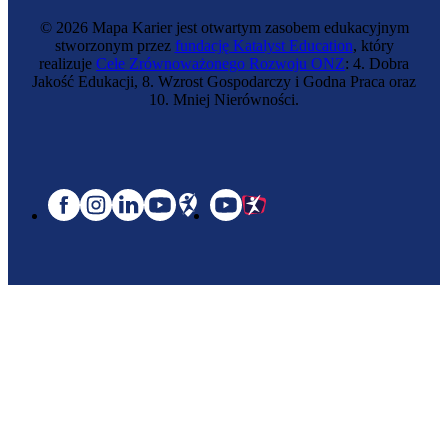
© 2026 Mapa Karier jest otwartym zasobem edukacyjnym
stworzonym przez
fundację Katalyst Education
, który
realizuje
Cele Zrównoważonego Rozwoju ONZ
: 4. Dobra
Jakość Edukacji, 8. Wzrost Gospodarczy i Godna Praca oraz
10. Mniej Nierówności.